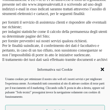
presente nel sito www.impresalevratti.it o scrivendo ad uno degli
indirizzi e-mail in esso indicati saranno trattati attraverso l’ausilio di
strumenti elettronici e cartacei, per le seguenti finalità:
per fornirti il servizio di assistenza clienti e rispondere alle eventuali
tue richieste;
per indagini statistiche come il calcolo della permanenza degli utenti
su determinate pagine del Sito;
per fornire preventivi sui nostri servizi qualora richiesti.
Per le finalità suindicate, il conferimento dei dati è facoltativo e
pertanto, in caso di un tuo rifiuto, non sussistono conseguenze se
non l’impossibilità di porre in atto le iniziative suelencate.
Il trattamento dei tuoi dati sarà effettuato tramite documenti e archivi
cartacei e attraverso strumenti elettronici e/o telematici nel rispetto
delle disposizioni di legge atte a garantirne la riservatezza e la
Informativa sui Cookie
sicurezza, nonché l’esattezza, l’aggiornamento e la pertinenza dei
dati stessi rispetto alle finalità suindicate ed al fine di evitare accessi
Usiamo cookies per ottimizzare il nostro sito web ed i nostri servizi e per migliorare
e conseguenti trattamenti da parte di soggetti non previamente
l'esperienza utente. Accettandoli tutti consentirai al sito di attivare cookies di terze parti
autorizzati.
per il tracciamento ed il marketing. Cliccando sulla X posta in alto a destra, oppure sul
pulsante "Solo tecnici" proseguirai invece la navigazione solamente con cookies di
I tuoi dati personali saranno conservati dalla scrivente fino a quando
funzionamento.
tu ci comunicherai che non sarai più interessato alle nostre
comunicazioni. In ogni caso, i tuoi dati saranno conservati per