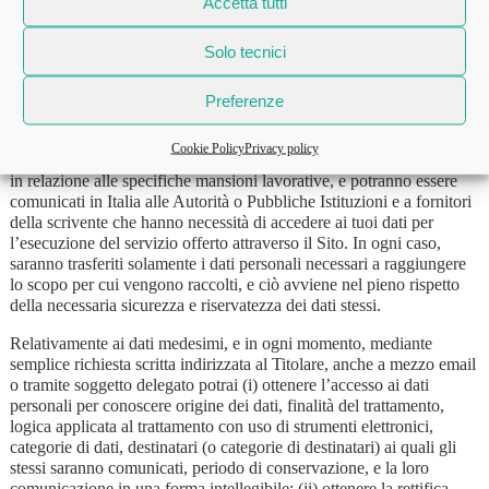
svolgere i servizi o le attività richieste attraverso il Sito e decorsi 10
Accetta tutti
anni saranno cancellati o resi anonimi.
Solo tecnici
Nessun dato personale sarà oggetto di diffusione né sarà trasferito in
un paese Extra UE.
Preferenze
Ferme restando le comunicazioni effettuate in esecuzione di
obblighi previsti da leggi, regolamenti o normativa comunitaria, i
Cookie Policy
Privacy policy
tuoi dati saranno trattati dai dipendenti e collaboratori della scrivente
in relazione alle specifiche mansioni lavorative, e potranno essere
comunicati in Italia alle Autorità o Pubbliche Istituzioni e a fornitori
della scrivente che hanno necessità di accedere ai tuoi dati per
l’esecuzione del servizio offerto attraverso il Sito. In ogni caso,
saranno trasferiti solamente i dati personali necessari a raggiungere
lo scopo per cui vengono raccolti, e ciò avviene nel pieno rispetto
della necessaria sicurezza e riservatezza dei dati stessi.
Relativamente ai dati medesimi, e in ogni momento, mediante
semplice richiesta scritta indirizzata al Titolare, anche a mezzo email
o tramite soggetto delegato potrai (i) ottenere l’accesso ai dati
personali per conoscere origine dei dati, finalità del trattamento,
logica applicata al trattamento con uso di strumenti elettronici,
categorie di dati, destinatari (o categorie di destinatari) ai quali gli
stessi saranno comunicati, periodo di conservazione, e la loro
comunicazione in una forma intellegibile; (ii) ottenere la rettifica,